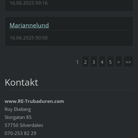
16.06.2025 09:16
Mariannelund
16.06.2025 00:00
1
2
3
4
5
>
>>
Kontakt
www.RE-Trubaduren.com
Roy Ekeberg
Storgatan 85
57750 Silverdalen
070-253 82 29