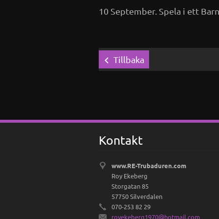
10 September. Spela i ett Bar
Tillbaka
Kontakt
www.RE-Trubaduren.com
Roy Ekeberg
Storgatan 85
57750 Silverdalen
070-253 82 29
royekebe
rg1970@h
otmail.c
om