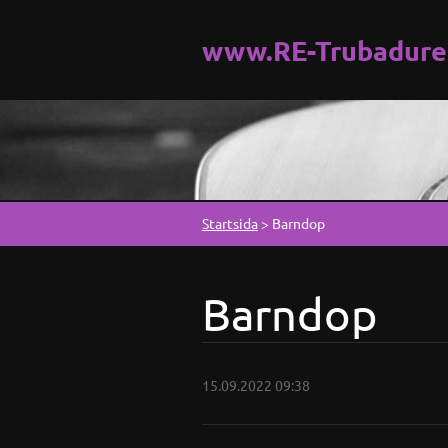
www.RE-Trubadure
Startsida
>
Barndop
Barndop
15.09.2022 09:38