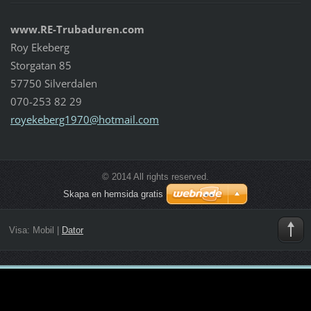
www.RE-Trubaduren.com
Roy Ekeberg
Storgatan 85
57750 Silverdalen
070-253 82 29
royekebe
rg1970@h
otmail.c
om
© 2014 All rights reserved.
Skapa en hemsida gratis
Visa:
Mobil
|
Dator